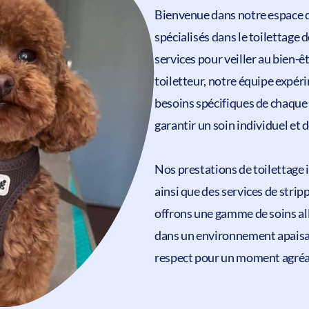
Bienvenue dans notre
espace d
spécialisés dans le
toilettage
d
services pour veiller au bien-
toiletteur, notre équipe expé
besoins spécifiques de chaque
garantir un soin individuel et d
Nos prestations de toilettage 
ainsi que des services de stri
offrons une gamme de soins alla
dans un environnement apaisan
respect pour un moment agréa