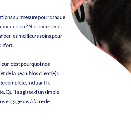
ations sur mesure pour chaque
 mon chien ? Nos toiletteurs
der les meilleurs soins pour
onfort.
eur, c’est pourquoi nos
et de la peau. Nos client(e)s
ge complète, incluant le
. Qu’il s’agisse d’un simple
us engageons à faire de