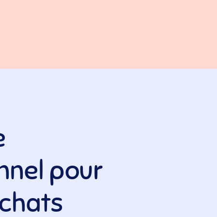
e
nnel pour
 chats