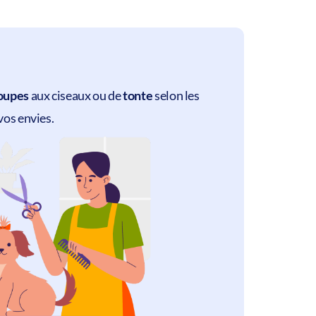
oupes
aux ciseaux ou de
tonte
selon les
vos envies.