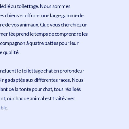
édié au toilettage
. Nous sommes
es chiens et offrons une large gamme de
être de vos animaux. Que vous cherchiez un
rimentée prend le temps de comprendre les
 compagnon à quatre pattes pour leur
e qualité.
incluent le toilettage chat en profondeur
pping adaptés aux différentes races. Nous
nt de la tonte pour chat, tous réalisés
t, où chaque animal est traité avec
ble.