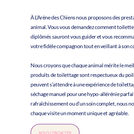
À L’Arène des Chiens nous proposons des prest
animal. Vous vous demandez comment toiletter
diplômés sauront vous guider et vous recomman
votre fidèle compagnon tout en veillant à son c
Nous croyons que chaque animal mérite le meill
produits de toilettage sont respectueux du poil 
peuvent s’attendre à une expérience de toiletta
séchage manuel pour une hypo-allérénie parfaite
rafraîchissement ou d’un soin complet, nous no
chaque visite un moment unique et agréable.
NOUS CONTACTER