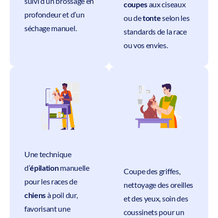
suivi d’un brossage en
coupes
aux ciseaux
profondeur et d’un
ou de
tonte
selon les
séchage manuel.
standards de la race
ou vos envies.
Une technique
d’
épilation
manuelle
Coupe des griffes,
pour les races de
nettoyage des oreilles
chiens
à poil dur,
et des yeux, soin des
favorisant une
coussinets pour un