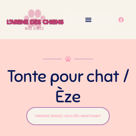
principal
L’ARÈNE DES CHIENS
Tonte pour chat /
Èze
PRENDRE RENDEZ-VOUS DÈS MAINTENANT