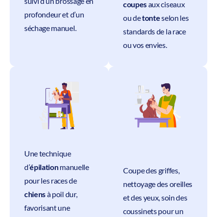
suivi d’un brossage en
coupes
aux ciseaux
profondeur et d’un
ou de
tonte
selon les
séchage manuel.
standards de la race
ou vos envies.
Une technique
d’
épilation
manuelle
Coupe des griffes,
pour les races de
nettoyage des oreilles
chiens
à poil dur,
et des yeux, soin des
favorisant une
coussinets pour un