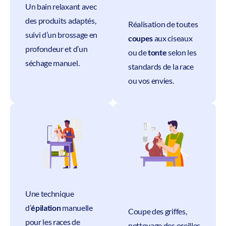
Un bain relaxant avec
des produits adaptés,
Réalisation de toutes
suivi d’un brossage en
coupes
aux ciseaux
profondeur et d’un
ou de
tonte
selon les
séchage manuel.
standards de la race
ou vos envies.
Une technique
d’
épilation
manuelle
Coupe des griffes,
pour les races de
nettoyage des oreilles